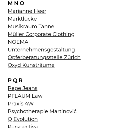
M N O
Marianne Heer
Marktlücke
Musikraum Tanne
Müller Corporate Clothing
NOEMA
Unternehmensgestaltung
Opferberatungsstelle Zürich
Oxyd Kunsträume
P Q R
Pepe Jeans
PFLAUM Law
Praxis 4W
Psychotherapie Martinović
Q Evolution
Perspectiva