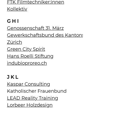
FTK Filmtechniker:innen
Kollektiv
G H I
Genossenschaft 31. März
Gewerkschaftsbund des Kantons
Zürich
Green City Spirit
Hans Roelli Stiftung
indubioproreo.ch
J K L
Kaspar Consulting
Katholischer Frauenbund
LEAD Reality Training
Lorbeer Holzdesign