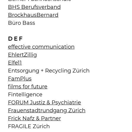
BHS Berufsverband
BrockhausBernard
Büro Bass
D E F
effective communication
EhlertZillig
Elfe11
Entsorgung + Recycling Zürich
FamPlus
films for future
Fintelligence
FORUM Justiz & Psychiatrie
Frauenstadtrundgang Zürich
Frick Nafz & Partner
FRAGILE Zürich