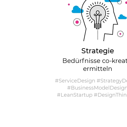
Strategie
Bedürfnisse co-kreat
ermitteln
#ServiceDesign #StrategyD
#BusinessModelDesig
#LeanStartup #DesignThin