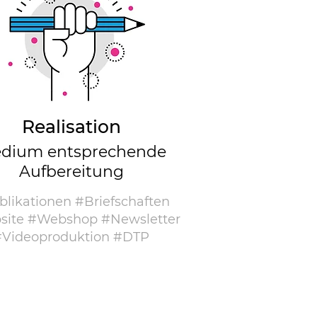
Realisation
dium entsprechende
Aufbereitung
likationen #Briefschaften
ite #Webshop #Newsletter
#Videoproduktion #DTP