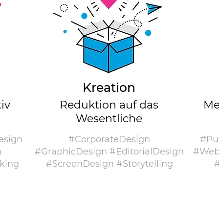
Kreation
iv
Reduktion auf das
Me
Wesentliche
esign
#CorporateDesign
#Pub
n
#GraphicDesign #EditorialDesign
#Webs
king
#ScreenDesign #Storytelling